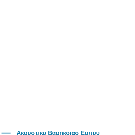
Ακουστικα Βαρηκοιασ Εοπυυ