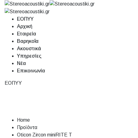
ΕΟΠΥΥ
Αρχική
Εταιρεία
Βαρηκοΐα
Ακουστικά
Υπηρεσίες
Νέα
Επικοινωνία
ΕΟΠΥΥ
Oticon Zircon
miniRITE T
Home
Προϊόντα
Oticon Zircon miniRITE T