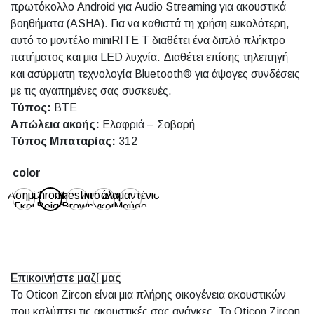
πρωτόκολλο Android για Audio Streaming για ακουστικά
βοηθήματα (ASHA). Για να καθιστά τη χρήση ευκολότερη,
αυτό το μοντέλο miniRITE T διαθέτει ένα διπλό πλήκτρο
πατήματος και μια LED λυχνία. Διαθέτει επίσης τηλεπηγή
και ασύρματη τεχνολογία Bluetooth® για άψογες συνδέσεις
με τις αγαπημένες σας συσκευές.
Τύπος:
BTE
Απώλεια ακοής:
Ελαφριά – Σοβαρή
Τύπος Μπαταρίας:
312
color
Ασημί-
Chroma
Chestnut
Ατσάλινο
Διαμαντένιο
Γκρι
Beige
Brown
γκρι
Μαύρο
Επικοινήστε μαζί μας
Το Oticon Zircon είναι μια πλήρης οικογένεια ακουστικών
που καλύπτει τις ακουστικές σας ανάγκες. Το Oticon Zircon