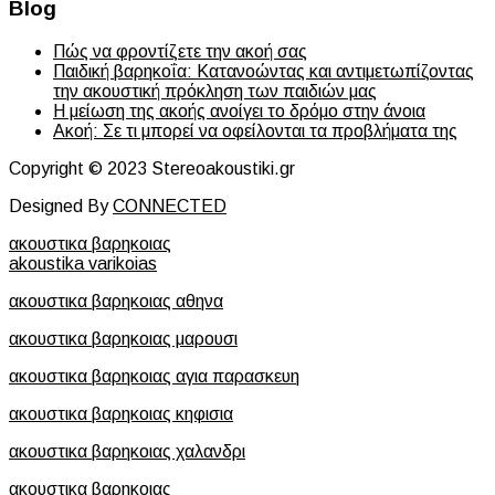
Blog
Πώς να φροντίζετε την ακοή σας
Παιδική βαρηκοΐα: Κατανοώντας και αντιμετωπίζοντας
την ακουστική πρόκληση των παιδιών μας
Η μείωση της ακοής ανοίγει το δρόμο στην άνοια
Ακοή: Σε τι μπορεί να οφείλονται τα προβλήματα της
Copyright © 2023 Stereoakoustiki.gr
Designed By
CONNECTED
ακουστικα βαρηκοιας
akoustika varikoias
ακουστικα βαρηκοιας αθηνα
ακουστικα βαρηκοιας μαρουσι
ακουστικα βαρηκοιας αγια παρασκευη
ακουστικα βαρηκοιας κηφισια
ακουστικα βαρηκοιας χαλανδρι
ακουστικα βαρηκοιας