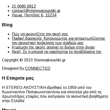
21 0685 6812
contact@stereoacoustiki.gr
Λεωφ. Πεντέλης 6, 15234
Blog
Πώς να φροντίζετε την ακοή σας
Παιδική βαρηκοΐα: Κατανοώντας και αντιμετωπίζοντας
την ακουστική πρόκληση των παιδιών μας
Η μείωση της ακοής ανοίγει το δρόμο στην άνοια
Ακοή: Σε τι μπορεί να οφείλονται τα προβλήματα της
Copyright © 2023 Stereoakoustiki.gr
Designed By
CONNECTED
Η Εταιρεία μας
Η STEREO ΑΚΟΥΣΤΙΚΗ ιδρύθηκε το 1959 από τον
Κωνσταντίνο Παπακωνσταντίνου και αποτελεί μία από τις
πρωτοπόρες εταιρίες που εισήγαγαν τα ακουστικά βοηθήματα
στην Ελλάδα