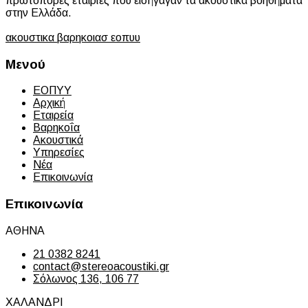
πρωτοπόρες εταιρίες που εισήγαγαν τα ακουστικά βοηθήματα
στην Ελλάδα.
ακουστικα βαρηκοιασ εοπυυ
Μενού
ΕΟΠΥΥ
Αρχική
Εταιρεία
Βαρηκοΐα
Ακουστικά
Υπηρεσίες
Νέα
Επικοινωνία
Επικοινωνία
ΑΘΗΝΑ
21 0382 8241
contact@stereoacoustiki.gr
Σόλωνος 136, 106 77
ΧΑΛΑΝΔΡΙ