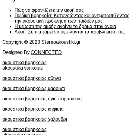
Πώς να φροντίζετε την ακοή σας
Παιδική βαρηκοΐα: Κατανοώντας και αντιμετωπίζοντας
την ακουστική πρόκληση των παιδιών μας
Η μείωση της ακοής ανοίγει το δρόμο στην άνοια
Ακοή: Σε τι μπορεί να οφείλονται τα προβλήματα της
Copyright © 2023 Stereoakoustiki.gr
Designed By
CONNECTED
ακουστικα βαρηκοιας
akoustika varikoias
ακουστικα βαρηκοιας αθηνα
ακουστικα βαρηκοιας μαρουσι
ακουστικα βαρηκοιας αγια παρασκευη
ακουστικα βαρηκοιας κηφισια
ακουστικα βαρηκοιας χαλανδρι
ακουστικα βαρηκοιας
akoustika varikoias