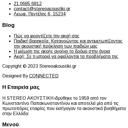
21 0685 6812
contact@stereoacoustiki.gr
Λεωφ. Πεντέλης 6, 15234
Blog
Πώς να φροντίζετε την ακοή σας
Παιδική βαρηκοΐα: Κατανοώντας και αντιμετωπίζοντας
την ακουστική πρόκληση των παιδιών μας
Η μείωση της ακοής ανοίγει το δρόμο στην άνοια
Ακοή: Σε τι μπορεί να οφείλονται τα προβλήματα της
Copyright © 2023 Stereoakoustiki.gr
Designed By
CONNECTED
Η Εταιρεία μας
Η STEREO ΑΚΟΥΣΤΙΚΗ ιδρύθηκε το 1959 από τον
Κωνσταντίνο Παπακωνσταντίνου και αποτελεί μία από τις
πρωτοπόρες εταιρίες που εισήγαγαν τα ακουστικά βοηθήματα
στην Ελλάδα
Μενού