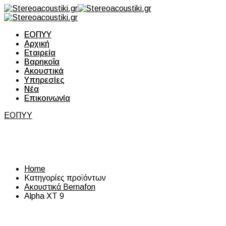
ΕΟΠΥΥ
Αρχική
Εταιρεία
Βαρηκοΐα
Ακουστικά
Υπηρεσίες
Νέα
Επικοινωνία
ΕΟΠΥΥ
Κατηγορία:
Alpha XT 9
Home
Κατηγορίες προϊόντων
Ακουστικά Bernafon
Alpha XT 9