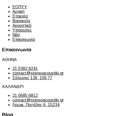
ΕΟΠΥΥ
Αρχική
Εταιρεία
Βαρηκοΐα
Ακουστικά
Υπηρεσίες
Νέα
Επικοινωνία
Επικοινωνία
ΑΘΗΝΑ
21 0382 8241
contact@stereoacoustiki.gr
Σόλωνος 136, 106 77
ΧΑΛΑΝΔΡΙ
21 0685 6812
contact@stereoacoustiki.gr
Λεωφ. Πεντέλης 6, 15234
Blog