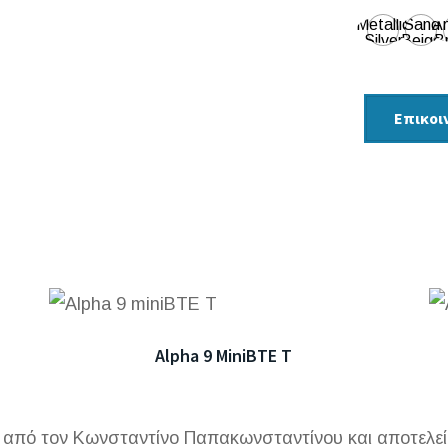
Metallic
Sand
An
Silver
Beige
B
(MAC)
Επικοι
Alpha 9 MiniBTE T
πό τον Κωνσταντίνο Παπακωνσταντίνου και αποτελεί μ