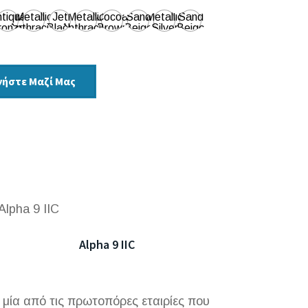
tique
Metallic
Jet
Metallic
Cocoa
Sand
Metallic
Sand
ronze
Anthracite
Black
Anthracite
Brown
Beige
Silver
Beige
(MAC)
(MSIL)
(MSIL)
(SABE)
νήστε Μαζί Μας
Alpha 9 IIC
ία από τις πρωτοπόρες εταιρίες που