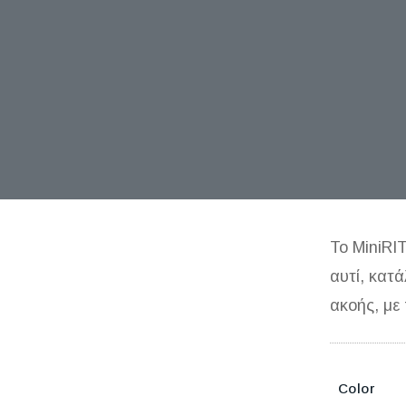
Το MiniRI
αυτί, κατ
ακοής, με 
Color