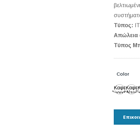
βελτιωμέν
συστήματα
Τύπος:
Ι
Απώλεια 
Τύπος Μπ
Color
Καφέ
Καφέ
Ανοιχτό
Μέτριο
Σ
Επικοι