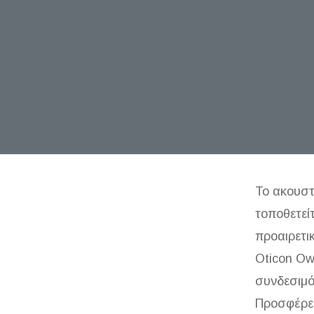
Το ακουστ
τοποθετείτ
προαιρετι
Oticon Ow
συνδεσιμό
Προσφέρει