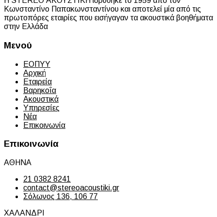
Η STEREO ΑΚΟΥΣΤΙΚΗ ιδρύθηκε το 1959 από τον
Κωνσταντίνο Παπακωνσταντίνου και αποτελεί μία από τις
πρωτοπόρες εταιρίες που εισήγαγαν τα ακουστικά βοηθήματα
στην Ελλάδα
Μενού
ΕΟΠΥΥ
Αρχική
Εταιρεία
Βαρηκοΐα
Ακουστικά
Υπηρεσίες
Νέα
Επικοινωνία
Επικοινωνία
ΑΘΗΝΑ
21 0382 8241
contact@stereoacoustiki.gr
Σόλωνος 136, 106 77
ΧΑΛΑΝΔΡΙ