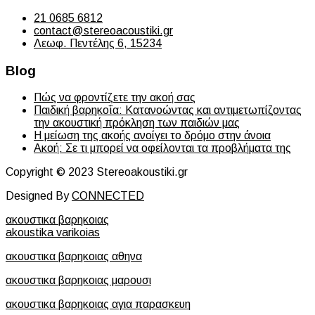
21 0685 6812
contact@stereoacoustiki.gr
Λεωφ. Πεντέλης 6, 15234
Blog
Πώς να φροντίζετε την ακοή σας
Παιδική βαρηκοΐα: Κατανοώντας και αντιμετωπίζοντας
την ακουστική πρόκληση των παιδιών μας
Η μείωση της ακοής ανοίγει το δρόμο στην άνοια
Ακοή: Σε τι μπορεί να οφείλονται τα προβλήματα της
Copyright © 2023 Stereoakoustiki.gr
Designed By
CONNECTED
ακουστικα βαρηκοιας
akoustika varikoias
ακουστικα βαρηκοιας αθηνα
ακουστικα βαρηκοιας μαρουσι
ακουστικα βαρηκοιας αγια παρασκευη