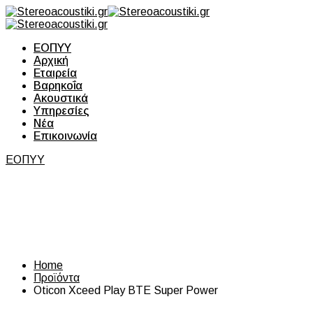
ΕΟΠΥΥ
Αρχική
Εταιρεία
Βαρηκοΐα
Ακουστικά
Υπηρεσίες
Νέα
Επικοινωνία
ΕΟΠΥΥ
Oticon Xceed Play BTE
Super Power
Home
Προϊόντα
Oticon Xceed Play BTE Super Power