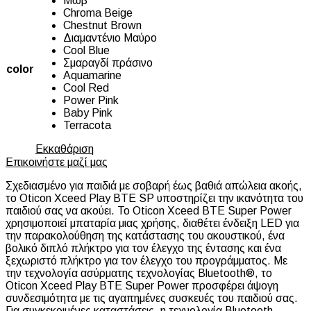
Μωβ
Chroma Beige
Chestnut Brown
Διαμαντένιο Μαύρο
Cool Blue
Σμαραγδί πράσινο
color
Aquamarine
Cool Red
Power Pink
Baby Pink
Terracota
Εκκαθάριση
Επικοινήστε μαζί μας
Σχεδιασμένο για παιδιά με σοβαρή έως βαθιά απώλεια ακοής,
το Oticon Xceed Play BTE SP υποστηρίζει την ικανότητα του
παιδιού σας να ακούει. Το Oticon Xceed BTE Super Power
χρησιμοποιεί μπαταρία μιας χρήσης, διαθέτει ένδειξη LED για
την παρακολούθηση της κατάστασης του ακουστικού, ένα
βολικό διπλό πλήκτρο για τον έλεγχο της έντασης και ένα
ξεχωριστό πλήκτρο για τον έλεγχο του προγράμματος. Με
την τεχνολογία ασύρματης τεχνολογίας Bluetooth®, το
Oticon Xceed Play BTE Super Power προσφέρει άψογη
συνδεσιμότητα με τις αγαπημένες συσκευές του παιδιού σας.
Για συγκεκριμένες καταστάσεις, η τεχνολογία Bluetooth