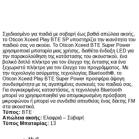
Σχεδιασμένο για παιδιά με σοβαρή έως βαθιά απώλεια ακοής,
το Oticon Xceed Play BTE SP υποστηρίζει την ικανότητα του
παιδιού σας να ακούει. Το Oticon Xceed BTE Super Power
χρησιμοποιεί μπαταρία μιας χρήσης, διαθέτει ένδειξη LED για
την παρακολούθηση της κατάστασης του ακουστικού, ένα
βολικό διπλό πλήκτρο για τον έλεγχο της έντασης και ένα
ξεχωριστό πλήκτρο για τον έλεγχο του προγράμματος. Με
την τεχνολογία ασύρματης τεχνολογίας Bluetooth®, το
Oticon Xceed Play BTE Super Power προσφέρει άψογη
συνδεσιμότητα με τις αγαπημένες συσκευές του παιδιού σας.
Για συγκεκριμένες καταστάσεις, η τεχνολογία Bluetooth
μπορεί να χρησιμοποιηθεί για απομακρυσμένη πρόσβαση
μικροφώνου ή μπορεί να συνδεθεί απευθείας ένας δέκτης FM
στα ακουστικά.
Τύπος:
BTE
Απώλεια ακοής:
Ελαφριά – Σοβαρή
Τύπος Μπαταρίας:
13