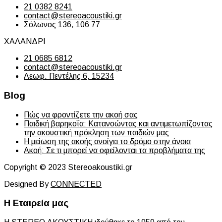
21 0382 8241
contact@stereoacoustiki.gr
Σόλωνος 136, 106 77
ΧΑΛΑΝΔΡΙ
21 0685 6812
contact@stereoacoustiki.gr
Λεωφ. Πεντέλης 6, 15234
Blog
Πώς να φροντίζετε την ακοή σας
Παιδική βαρηκοΐα: Κατανοώντας και αντιμετωπίζοντας
την ακουστική πρόκληση των παιδιών μας
Η μείωση της ακοής ανοίγει το δρόμο στην άνοια
Ακοή: Σε τι μπορεί να οφείλονται τα προβλήματα της
Copyright © 2023 Stereoakoustiki.gr
Designed By
CONNECTED
Η Εταιρεία μας