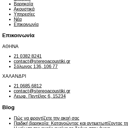
Βαρηκοΐα
Ακουστικά
Υπηρεσίες
Νέα
Επικοινωνία
Επικοινωνία
ΑΘΗΝΑ
21 0382 8241
contact@stereoacoustiki.gr
Σόλωνος 136, 106 77
ΧΑΛΑΝΔΡΙ
21 0685 6812
contact@stereoacoustiki.gr
Λεωφ. Πεντέλης 6, 15234
Blog
Πώς να φροντίζετε την ακοή σας
Παιδική βαρηκοΐα: Κατανοώντας και αντιμετωπίζοντας τ