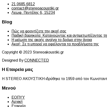
21 0685 6812
contact@stereoacoustiki.gr
Λεωφ. Πεντέλης 6, 15234
Blog
Πώς να φροντίζετε την ακοή σας
Παιδική βαρηκοΐα: Κατανοώντας και αντιμετωπίζοντας τ
Η μείωση της ακοής ανοίγει το δρόμο στην άνοια
Ακοή: Σε τι μπορεί να οφείλονται τα προβλήματα της
Copyright © 2023 Stereoakoustiki.gr
Designed By
CONNECTED
Η Εταιρεία μας
Η STEREO ΑΚΟΥΣΤΙΚΗ ιδρύθηκε το 1959 από τον Κωνσταντίνο
Μενού
ΕΟΠΥΥ
Αρχική
Εταιρεία