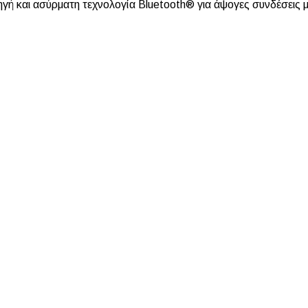
ηγή και ασύρματη τεχνολογία Bluetooth® για άψογες συνδέσεις 