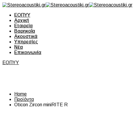
ΕΟΠΥΥ
Αρχική
Εταιρεία
Βαρηκοΐα
Ακουστικά
Υπηρεσίες
Νέα
Επικοινωνία
ΕΟΠΥΥ
Oticon Zircon miniRITE 
Home
Προϊόντα
Oticon Zircon miniRITE R